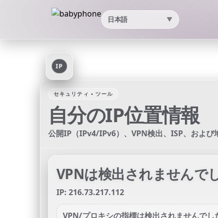
日本語
▼
IP
セキュリティ • ツール
自分のIP位置情報
公開IP（IPv4/IPv6）、VPN検出、ISP、お
VPNは検出されませんで
IP: 216.73.217.112
VPN/プロキシの指標は検出されませんで