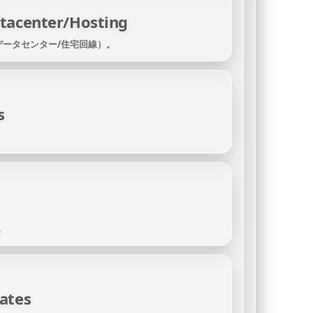
atacenter/Hosting
/データセンター/住宅回線）。
s
。
ates