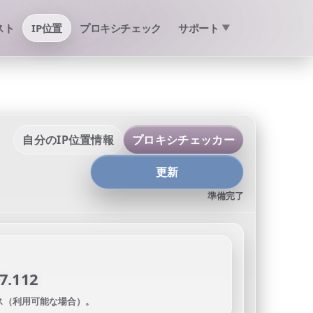
スト
IP位置
プロキシチェック
サポート
▼
自分のIP位置情報
プロキシチェッカー
更新
準備完了
7.112
レス（利用可能な場合）。