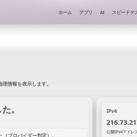
ホーム
アプリ
AI
スピードテ
よび地理情報を表示します。
した。
IPv4
216.73.21
公開IPv4アド
した（プロバイダー判定）。